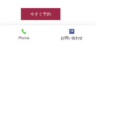
今すぐ予約
Phone
お問い合わせ
連絡先
info@jjcamp.jp
☎
03-6457-8415
/
info@jjcamp.jp
/ 〒160-0004
東京都新宿区四谷1-7 第三鹿倉ビル3階
​▶ 採用情報
© 2020 by JJcamp