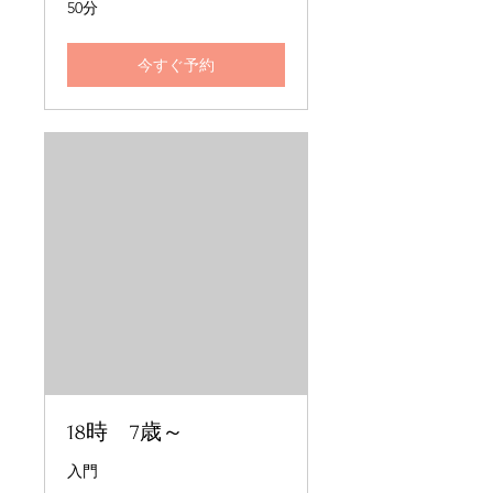
50分
今すぐ予約
18時 7歳～
入門