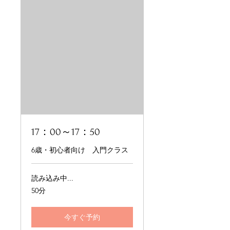
17：00～17：50
6歳・初心者向け 入門クラス
読み込み中...
50分
今すぐ予約