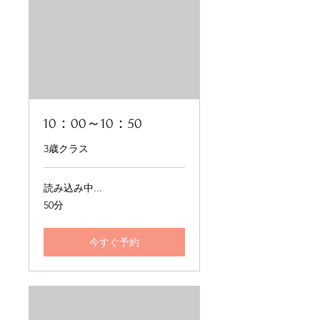
10：00～10：50
3歳クラス
読み込み中...
50分
今すぐ予約