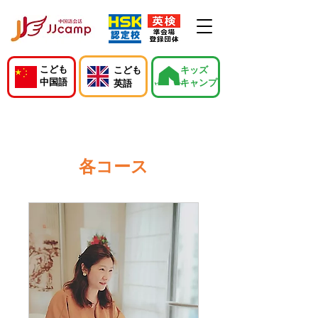
こども
こども
キッズ
中国語
キャンプ
英語
各コース