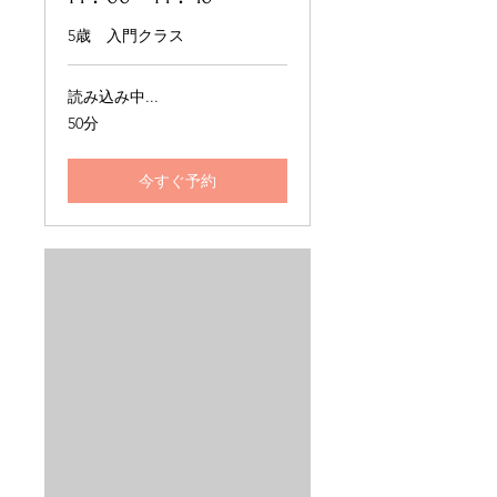
5歳 入門クラス
読み込み中...
50分
今すぐ予約