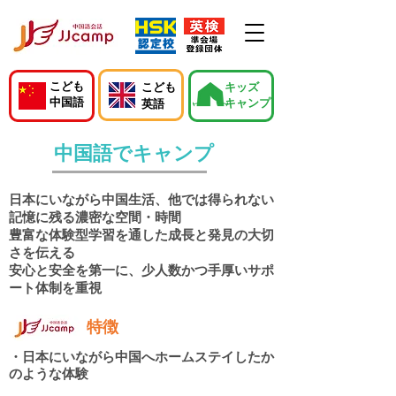
こども
こども
キッズ
中国語
キャンプ
英語
​中国語でキャンプ
日本にいながら中国生活、
他では得られない
記憶に残る濃密な空間・時間
豊富な体験型学習を通した成長と発見の大切
さを伝える
安心と安全を第一に、少人数かつ手厚いサポ
ート体制を重視
特徴
・日本にいながら中国へホームステイしたか
のような体験