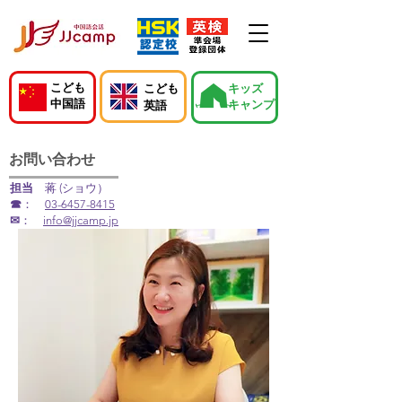
こども
こども
キッズ
中国語
キャンプ
英語
お問い合わせ
担当
蒋 (ショウ）
☎
：
03-6457-8415
✉
：
info@jjcamp.jp