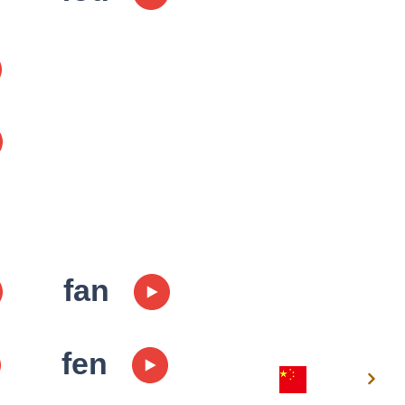
fan
fen
こども
中国語