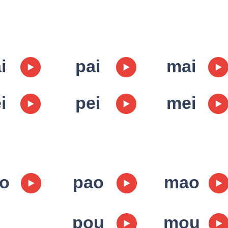
i
pai
mai
i
pei
mei
o
pao
mao
pou
mou