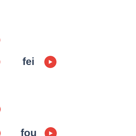
fei
fou