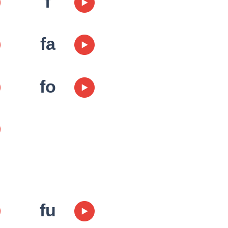
f
fa
fo
fu