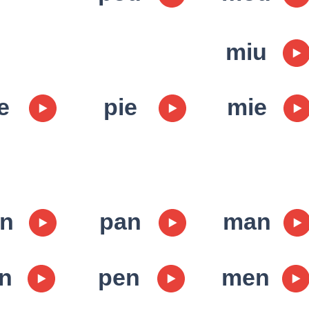
miu
e
pie
mie
n
pan
man
n
pen
men