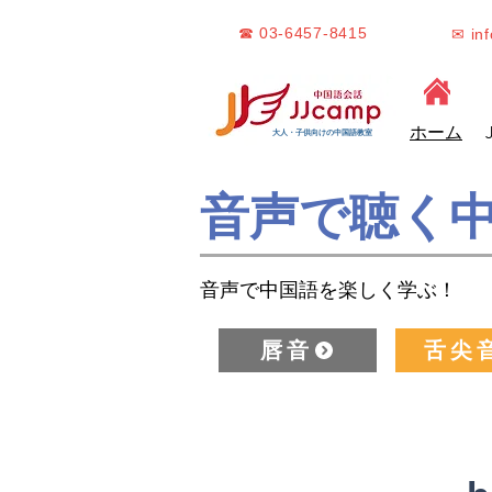
☎ 03-6457-8415
✉ in
ホーム
大人・子供向けの中国語教室
音声で聴く
音声で中国語を楽しく学ぶ！
唇音
舌尖