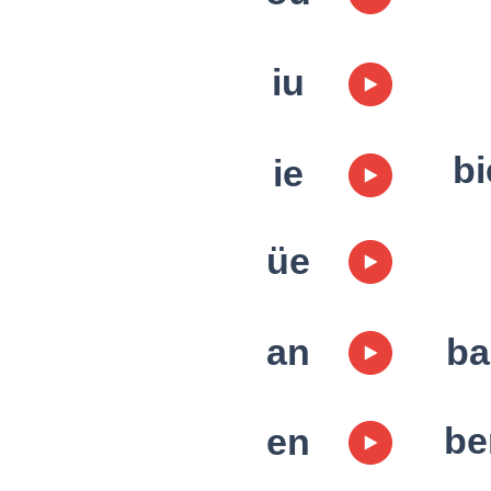
iu
bi
​ie
üe
an
ba
be
en