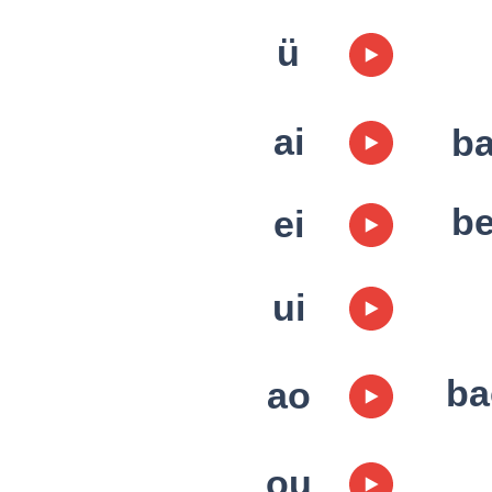
ü
ai
ba
be
ei
ui
ba
ao
ou