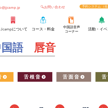
予約システム （
🔍お問い合わせ
fo@jjcamp.jp
中国語音声
JJcampについて
コース・料金
活動・イベ
コーナー
中国語
唇音
音
舌根音
舌面音
舌