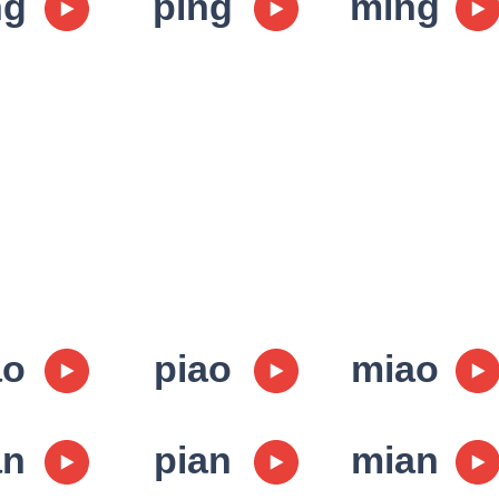
ng
ping
ming
ao
piao
miao
an
pian
mian