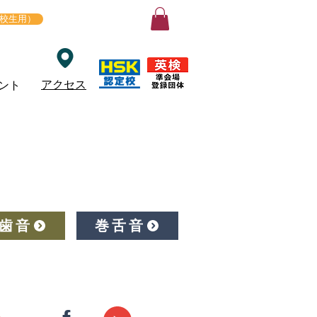
ログイン
在校生用）
アクセス
ント
歯音
巻舌音