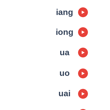
iang
iong
ua
uo
​uai