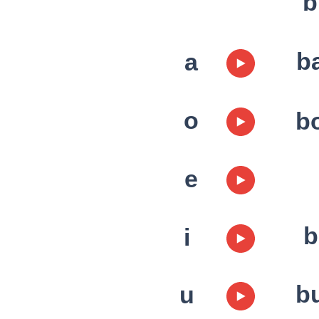
b
b
a
​o
b
​e
b
i
b
u