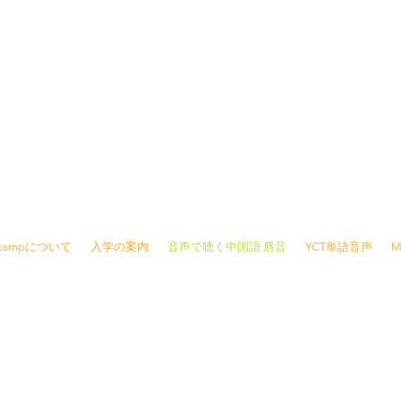
8415 /
info@jjcamp.jp
/ 〒160-0004 東京都新宿区四谷1-7 第三鹿倉ビル3階
Jcampについて
入学の案内
音声で聴く中国語 唇音
YCT単語音声
M
報
※ご予約の変更・キャンセルは前日の夜21時ま