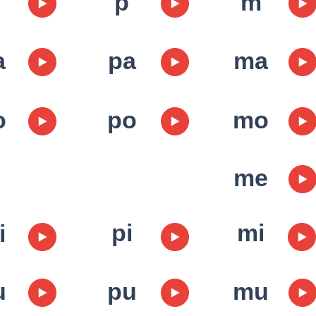
p
m
a
pa
ma
o
po
mo
me
pi
mi
i
u
pu
mu