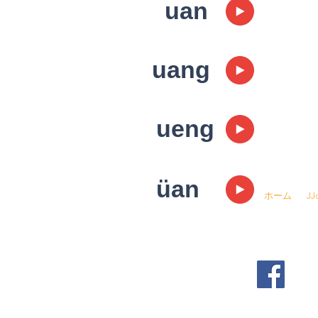
​uan
uang
ueng
☎
03-6457-
üan
ホーム
J
​▶ 採用情