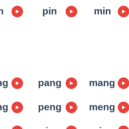
n
pin
min
ng
pang
mang
ng
peng
meng