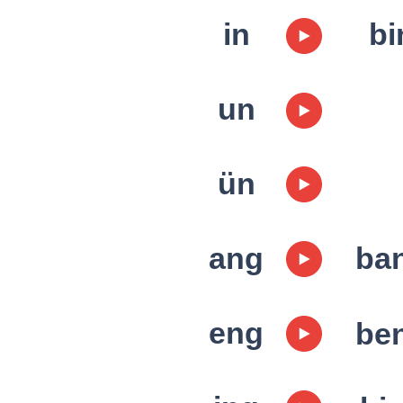
in
bi
un
ün
ang
ba
eng
be