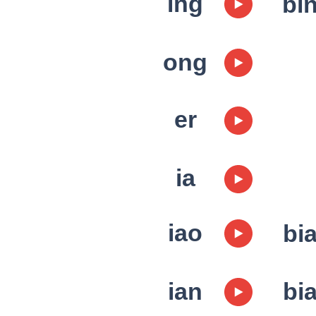
ing
bi
ong
er
ia
iao
bi
ian
bi