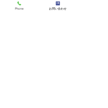
Phone
お問い合わせ
☎
03-6457-8415
/
info@jjcamp.jp
/ 〒160-0004
東京都新宿区四谷1-7 第三鹿倉ビル3階
​▶ 採用情報