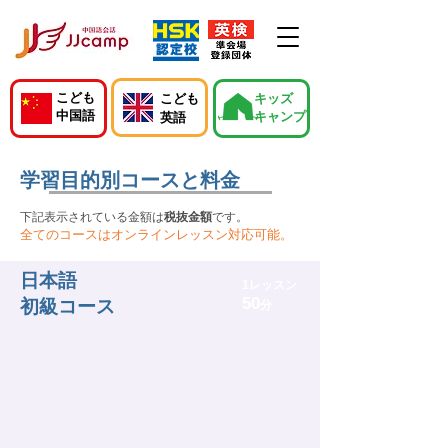
こども
こども
キッズ
中国語
キャンプ
英語
学習目的別コースと料金
下記表示されている金額は
税抜金額
です。
全てのコースはオンラインレッスン対応可能。
日本語
1レッスン
50
初級コース
分