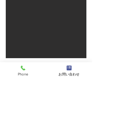
台湾華語
1レッスン
50
マンツーマンコース
Phone
お問い合わせ
分