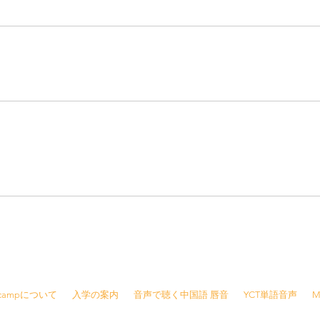
8415 /
info@jjcamp.jp
/ 〒160-0004 東京都新宿区四谷1-7 第三鹿倉ビル3階
Jcampについて
入学の案内
音声で聴く中国語 唇音
YCT単語音声
M