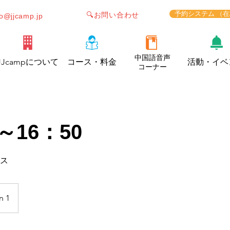
予約システム （
🔍お問い合わせ
fo@jjcamp.jp
中国語音声
JJcampについて
コース・料金
活動・イベ
コーナー
～16：50
ラス
n 1