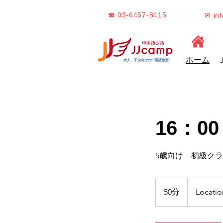
☎ 03-6457-8415
✉ in
ホーム
大人・子供向けの中国語教室
16：00
5歳向け 初級ク
50分
5
Locatio
0
分