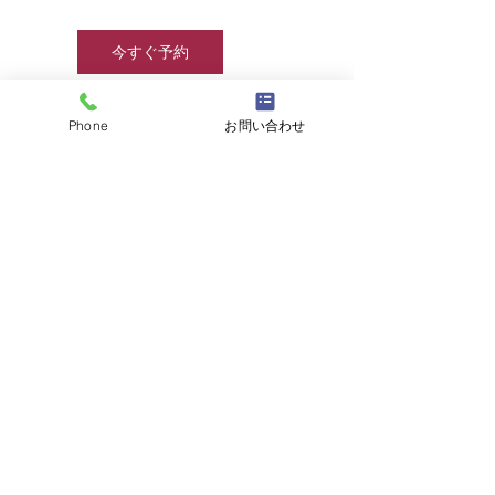
今すぐ予約
Phone
お問い合わせ
連絡先
☎
03-6457-8415
/
info@jjcamp.jp
/ 〒160-0004
東京都新宿区四谷1-7 第三鹿倉ビル3階
​▶ 採用情報
© 2020 by JJcamp