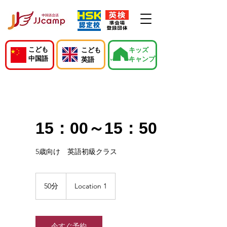
こども
こども
キッズ
中国語
キャンプ
英語
15：00～15：50
5歳向け 英語初級クラス
50分
5
Location 1
0
分
今すぐ予約