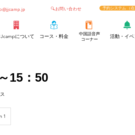
予約システム （
🔍お問い合わせ
fo@jjcamp.jp
中国語音声
JJcampについて
コース・料金
活動・イベ
コーナー
～15：50
ラス
n 1