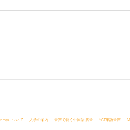
8415 /
info@jjcamp.jp
/ 〒160-0004 東京都新宿区四谷1-7 第三鹿倉ビル3階
Jcampについて
入学の案内
音声で聴く中国語 唇音
YCT単語音声
M