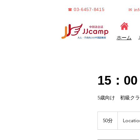
☎ 03-6457-8415
✉ in
ホーム
大人・子供向けの中国語教室
15：00
5歳向け 初級ク
50分
5
Locatio
0
分