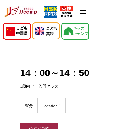
こども
こども
キッズ
中国語
キャンプ
英語
14：00～14：50
3歳向け 入門クラス
50分
5
Location 1
0
分
今すぐ予約