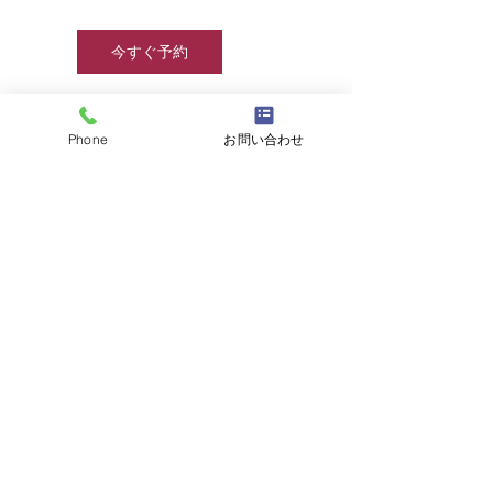
今すぐ予約
Phone
お問い合わせ
連絡先
info@jjcamp.jp
☎
03-6457-8415
/
info@jjcamp.jp
/ 〒160-0004
東京都新宿区四谷1-7 第三鹿倉ビル3階
​▶ 採用情報
© 2020 by JJcamp