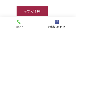
今すぐ予約
Phone
お問い合わせ
連絡先
☎
03-6457-8415
/
info@jjcamp.jp
/ 〒160-0004
東京都新宿区四谷1-7 第三鹿倉ビル3階
​▶ 採用情報
© 2020 by JJcamp