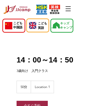
こども
こども
キッズ
中国語
キャンプ
英語
14：00～14：50
3歳向け 入門クラス
50分
5
Location 1
0
分
今すぐ予約