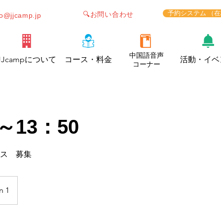
予約システム （
🔍お問い合わせ
fo@jjcamp.jp
中国語音声
JJcampについて
コース・料金
活動・イベ
コーナー
～13：50
ラス 募集
n 1