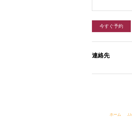
今すぐ予約
連絡先
☎
03-6457-
ホーム
J
​▶ 採用情