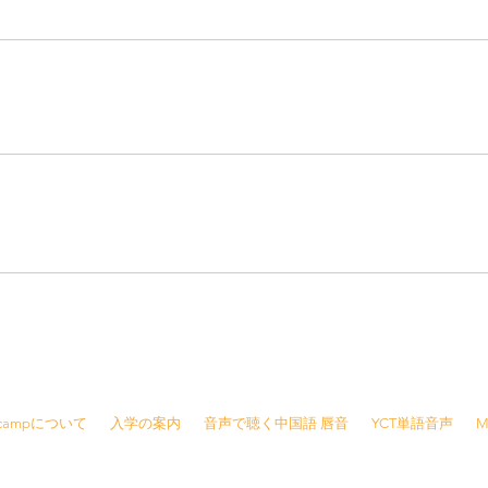
8415 /
info@jjcamp.jp
/ 〒160-0004 東京都新宿区四谷1-7 第三鹿倉ビル3階
Jcampについて
入学の案内
音声で聴く中国語 唇音
YCT単語音声
M
報
※ご予約の変更・キャンセルは前日の夜21時ま