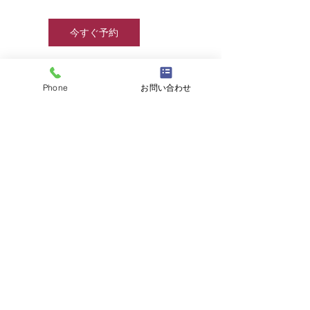
今すぐ予約
Phone
お問い合わせ
連絡先
info@jjcamp.jp
☎
03-6457-8415
/
info@jjcamp.jp
/ 〒160-0004
東京都新宿区四谷1-7 第三鹿倉ビル3階
​▶ 採用情報
© 2020 by JJcamp