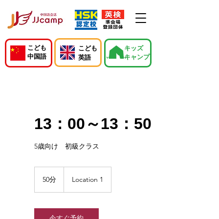
こども
こども
キッズ
中国語
キャンプ
英語
13：00～13：50
5歳向け 初級クラス
50分
5
Location 1
0
分
今すぐ予約