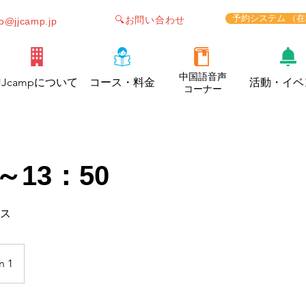
予約システム （
🔍お問い合わせ
fo@jjcamp.jp
中国語音声
JJcampについて
コース・料金
活動・イベ
コーナー
～13：50
ラス
n 1