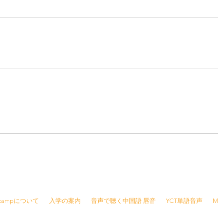
8415 /
info@jjcamp.jp
/ 〒160-0004 東京都新宿区四谷1-7 第三鹿倉ビル3階
Jcampについて
入学の案内
音声で聴く中国語 唇音
YCT単語音声
M