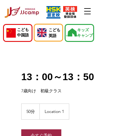
こども
こども
キッズ
中国語
キャンプ
英語
13：00～13：50
7歳向け 初級クラス
50分
5
Location 1
0
分
今すぐ予約