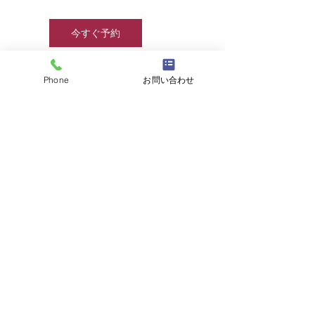
今すぐ予約
Phone
お問い合わせ
連絡先
☎
03-6457-8415
/
info@jjcamp.jp
/ 〒160-0004
東京都新宿区四谷1-7 第三鹿倉ビル3階
​▶ 採用情報
© 2020 by JJcamp