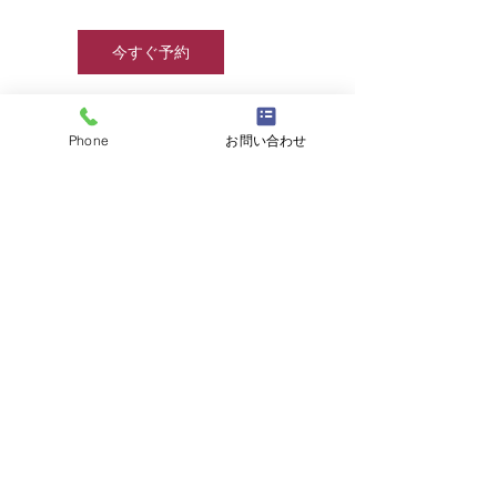
今すぐ予約
Phone
お問い合わせ
連絡先
info@jjcamp.jp
☎
03-6457-8415
/
info@jjcamp.jp
/ 〒160-0004
東京都新宿区四谷1-7 第三鹿倉ビル3階
​▶ 採用情報
© 2020 by JJcamp