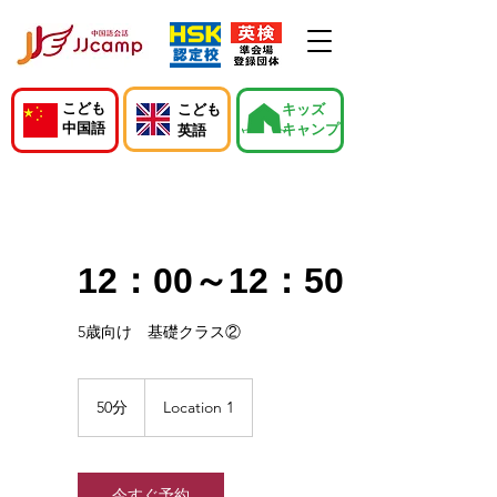
こども
こども
キッズ
中国語
キャンプ
英語
12：00～12：50
5歳向け 基礎クラス②
50分
5
Location 1
0
分
今すぐ予約