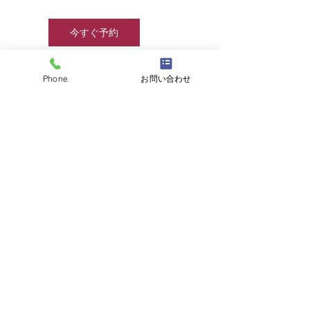
今すぐ予約
Phone
お問い合わせ
連絡先
☎
03-6457-8415
/
info@jjcamp.jp
/ 〒160-0004
東京都新宿区四谷1-7 第三鹿倉ビル3階
​▶ 採用情報
© 2020 by JJcamp