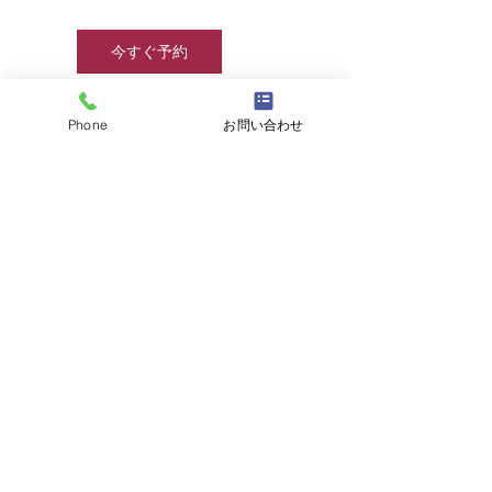
今すぐ予約
Phone
お問い合わせ
連絡先
☎
03-6457-8415
/
info@jjcamp.jp
/ 〒160-0004
東京都新宿区四谷1-7 第三鹿倉ビル3階
​▶ 採用情報
© 2020 by JJcamp