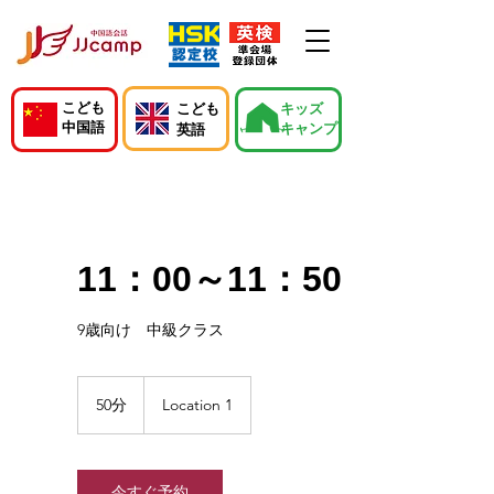
こども
こども
キッズ
中国語
キャンプ
英語
11：00～11：50
9歳向け 中級クラス
50分
5
Location 1
0
分
今すぐ予約