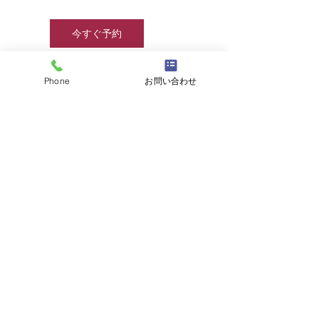
今すぐ予約
Phone
お問い合わせ
連絡先
☎
03-6457-8415
/
info@jjcamp.jp
/ 〒160-0004
東京都新宿区四谷1-7 第三鹿倉ビル3階
​▶ 採用情報
© 2020 by JJcamp