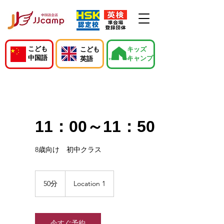
こども
こども
キッズ
中国語
キャンプ
英語
11：00～11：50
8歳向け 初中クラス
50分
5
Location 1
0
分
今すぐ予約