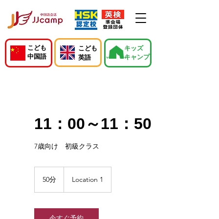
こども
こども
キッズ
中国語
キャンプ
英語
11：00～11：50
7歳向け 初級クラス
50分
5
Location 1
0
分
今すぐ予約