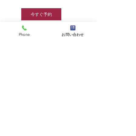
今すぐ予約
Phone
お問い合わせ
連絡先
☎
03-6457-8415
/
info@jjcamp.jp
/ 〒160-0004
東京都新宿区四谷1-7 第三鹿倉ビル3階
​▶ 採用情報
© 2020 by JJcamp