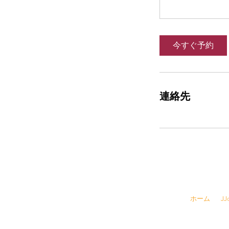
今すぐ予約
連絡先
☎
03-6457-
ホーム
J
​▶ 採用情