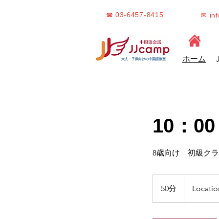
☎ 03-6457-8415
✉ in
ホーム
大人・子供向けの中国語教室
10：00
8歳向け 初級ク
50分
5
Locatio
0
分