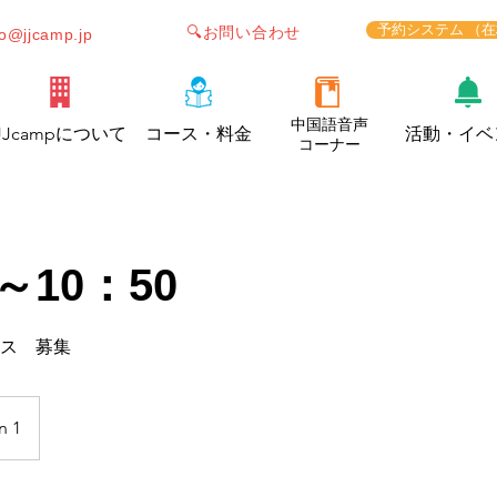
予約システム （
🔍お問い合わせ
fo@jjcamp.jp
中国語音声
JJcampについて
コース・料金
活動・イベ
コーナー
～10：50
ラス 募集
n 1