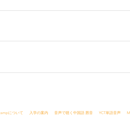
8415 /
info@jjcamp.jp
/ 〒160-0004 東京都新宿区四谷1-7 第三鹿倉ビル3階
Jcampについて
入学の案内
音声で聴く中国語 唇音
YCT単語音声
M
報
※ご予約の変更・キャンセルは前日の夜21時ま