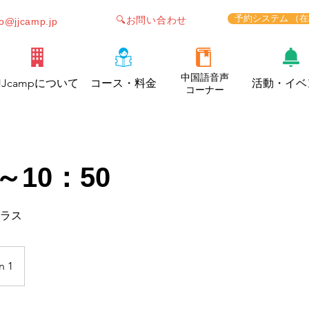
予約システム （
🔍お問い合わせ
fo@jjcamp.jp
中国語音声
JJcampについて
コース・料金
活動・イベ
コーナー
～10：50
クラス
n 1