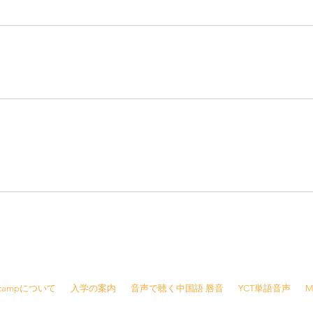
8415 /
info@jjcamp.jp
/ 〒160-0004 東京都新宿区四谷1-7 第三鹿倉ビル3階
Jcampについて
入学の案内
音声で聴く中国語 唇音
YCT単語音声
M