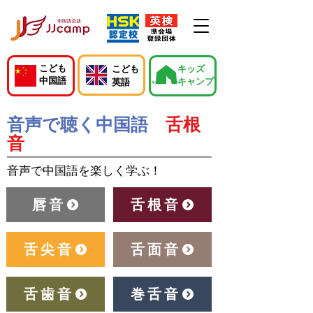
こども
こども
キッズ
中国語
キャンプ
英語
音声で聴く中国語
舌根
音
音声で中国語を楽しく学ぶ！
唇音
舌根音
舌尖音
舌面音
舌歯音
巻舌音