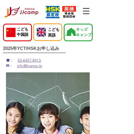
こども
こども
キッズ
中国語
キャンプ
英語
2025年YCT/HSKお申し込み
☎
：
03-6457-8415
✉
：
info@jjcamp.jp