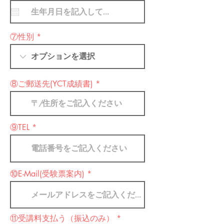
e
q
u
i
r
⑦性別
e
d
⑧ご郵送先(YCT成績書)
⑨TEL
⑩E-Mail(受験票案内)
⑪受講料支払う（振込のみ）