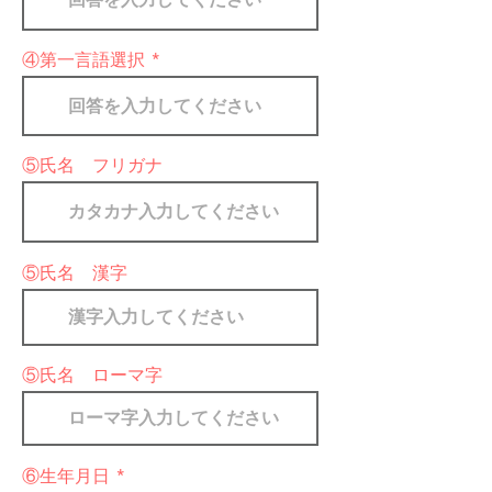
④第一言語選択
⑤氏名 フリガナ
⑤氏名 漢字
⑤氏名 ローマ字
r
⑥生年月日
*