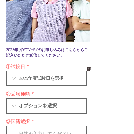
2025年度YCT/HSKのお申し込みはこちらからご
記入いただき送信してください。
受験地 JJCAMP(当校)
①試験日
東京都新宿区四ツ谷1-7 第三鹿
倉ビル ３階
②受験種類
③国籍選択