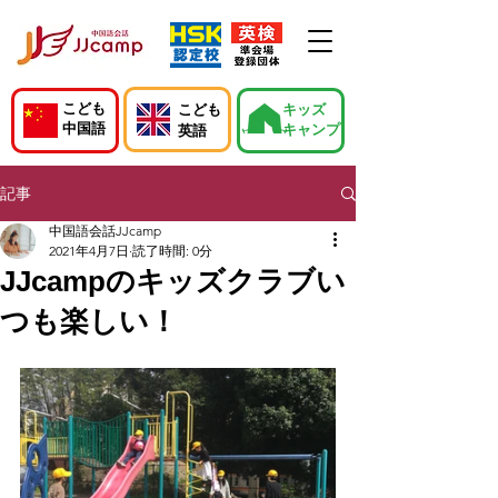
こども
こども
キッズ
中国語
キャンプ
英語
記事
中国語会話JJcamp
2021年4月7日
読了時間: 0分
JJcampのキッズクラブい
つも楽しい！