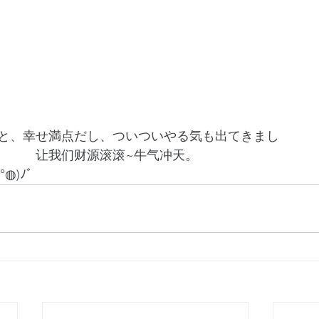
と、幸せ満点だし、ついついやる気も出てきまし
　　　让我们财源滚滚~牛气冲天。
◍)ﾉﾞ