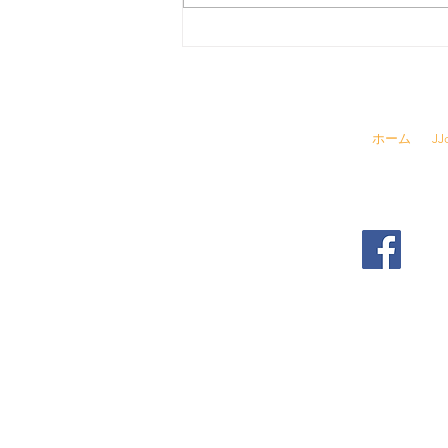
寒い日、火鍋へ行こう！
☎
03-6457-
ホーム
J
​▶ 採用情