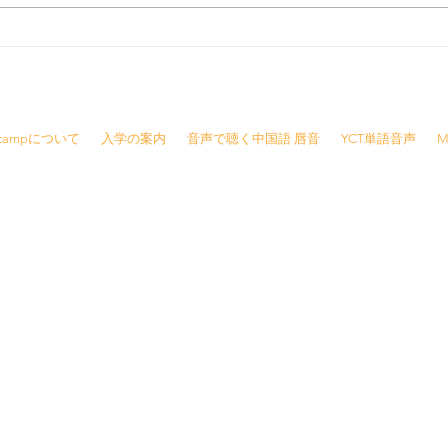
2023年福島県サマーキャンプ
毎日
大成功！！
ち
8415 /
info@jjcamp.jp
/ 〒160-0004 東京都新宿区四谷1-7 第三鹿倉ビル3階
Jcampについて
入学の案内
音声で聴く中国語 唇音
YCT単語音声
M
報
※ご予約の変更・キャンセルは前日の夜21時ま