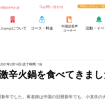
予約システム （
🔍お問い合わせ
fo@jjcamp.jp
中国語音声
JJcampについて
コース・料金
活動・イベ
コーナー
2021年2月14日
読了時間: 1分
激辛火鍋を食べてきまし
旧暦新年でした。蒋老師は中国の旧暦新年でも、小龙坎の