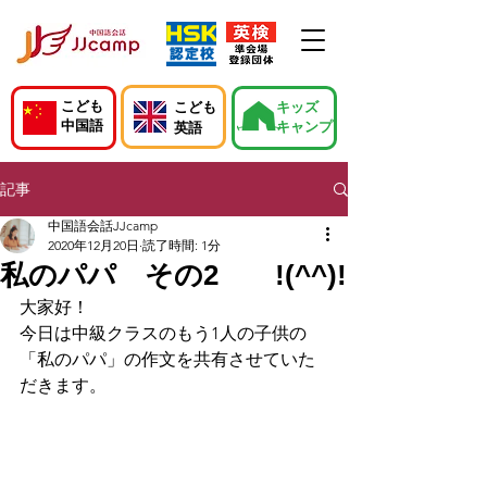
こども
こども
キッズ
中国語
キャンプ
英語
記事
中国語会話JJcamp
2020年12月20日
読了時間: 1分
私のパパ その2 !(^^)!
大家好！
今日は中級クラスのもう1人の子供の
「私のパパ」の作文を共有させていた
だきます。