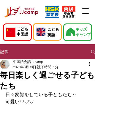
こども
こども
キッズ
中国語
キャンプ
英語
記事
中国語会話JJcamp
2023年3月30日
読了時間: 1分
毎日楽しく過ごせる子ども
たち
日々変顔をしている子どもたち～
可愛い♡♡♡