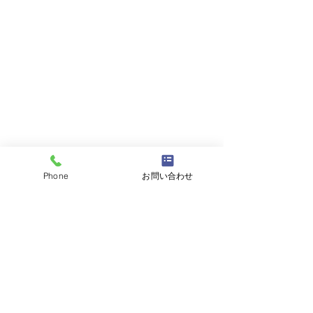
Phone
お問い合わせ
コメント
コメントを追加…
2023年福島県サマーキャ
キノコ栽培 大
ンプ大成功！！
功！！！