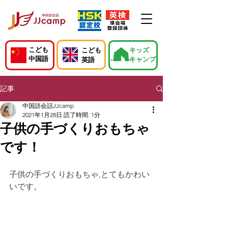
こども
こども
キッズ
中国語
キャンプ
英語
記事
中国語会話JJcamp
2021年1月28日
読了時間: 1分
子供の手づくりおもちゃ
です！
子供の手づくりおもちゃ,とてもかわい
いです。