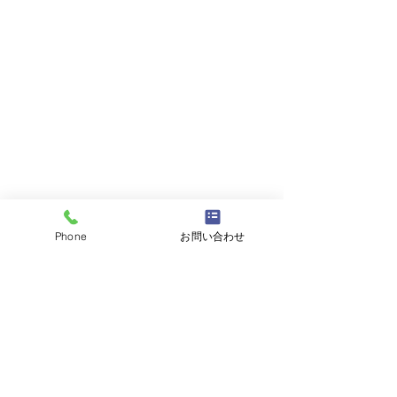
Phone
お問い合わせ
コメント
コメントを追加…
2023年福島県サマーキャ
毎日楽しく過ご