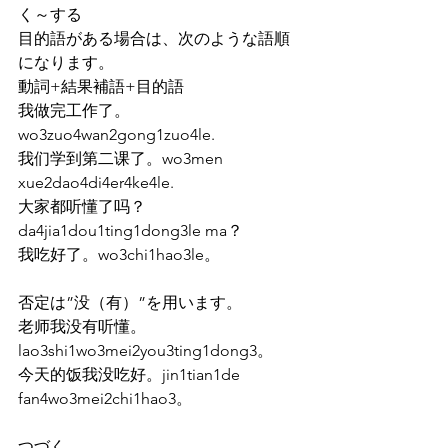
く～する
目的語がある場合は、次のような語順
になります。
動詞+結果補語+目的語
我做完工作了。
wo3zuo4wan2gong1zuo4le.
我们学到第二课了。wo3men 
xue2dao4di4er4ke4le.
大家都听懂了吗？
da4jia1dou1ting1dong3le ma？
我吃好了。wo3chi1hao3le。
否定は”没（有）”を用います。
老师我没有听懂。
lao3shi1wo3mei2you3ting1dong3。
今天的饭我没吃好。jin1tian1de 
fan4wo3mei2chi1hao3。
つづく