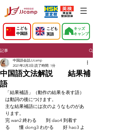
こども
こども
キッズ
中国語
キャンプ
英語
記事
中国語会話JJcamp
2021年2月2日
読了時間: 1分
中国語文法解説 結果補
語
「結果補語」（動作の結果を表す語）
は動詞の後につけます。
主な結果補語には次のようなものがあ
ります。
完 wan2 終わる　　到 dao4 到着す
る　　懂 dong3 わかる　　好 hao3 よ