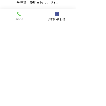
学児童 説明文欲しいです。
Phone
お問い合わせ
連絡先
☎
03-6457-8415
/
info@jjcamp.jp
/ 〒160-0004
東京都新宿区四谷1-7 第三鹿倉ビル3階
​▶ 採用情報
© 2020 by JJcamp