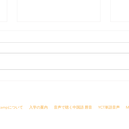
2023年福島県サマーキャンプ
毎日
大成功！！
ち
8415 /
info@jjcamp.jp
/ 〒160-0004 東京都新宿区四谷1-7 第三鹿倉ビル3階
Jcampについて
入学の案内
音声で聴く中国語 唇音
YCT単語音声
M
報
※ご予約の変更・キャンセルは前日の夜21時ま