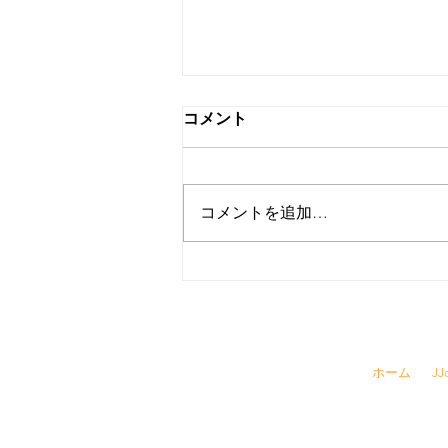
コメント
コメントを追加…
寒い日、火鍋へ行こう！
☎
03-6457-
ホーム
J
​▶ 採用情