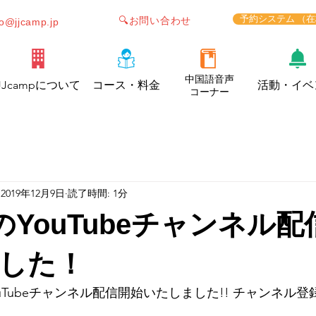
予約システム （
🔍お問い合わせ
fo@jjcamp.jp
中国語音声
JJcampについて
コース・料金
活動・イベ
コーナー
2019年12月9日
読了時間: 1分
pのYouTubeチャンネル
した！
YouTubeチャンネル配信開始いたしました!! チャンネル