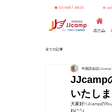
☎ 03-6457-8415
✉ in
ホーム
大人・子供向けの中国語教室
全ての記事
中国語会話JJcamp
JJcam
いたしま
大家好!!Jcampの
ね(^^♪