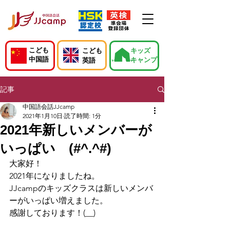
こども
こども
キッズ
中国語
キャンプ
英語
記事
中国語会話JJcamp
2021年1月10日
読了時間: 1分
2021年新しいメンバーが
いっぱい (#^.^#)
大家好！
2021年になりましたね。
JJcampのキッズクラスは新しいメンバ
ーがいっぱい増えました。
感謝しております！(__)