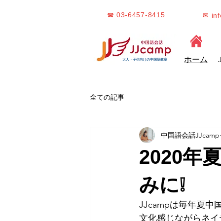
☎ 03-6457-8415
✉ in
ホーム
大人・子供向けの中国語教室
全ての記事
中国語会話JJcamp
2020
みに❕
JJcampは毎年
文化感じながらネイ