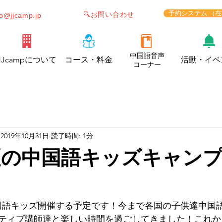
予約システム （
🔍お問い合わせ
fo@jjcamp.jp
中国語音声
JJcampについて
コース・料金
活動・イベ
コーナー
2019年10月31日
読了時間: 1分
年夏の中国語キッズキャン
夏中国語キッズ開催する予定です！今まで各国の子供達中国
ティブ講師達と楽しい時間を過ごしてきました！これか