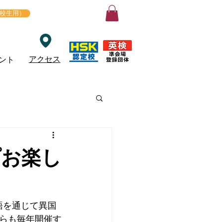
ログイン
在校生用）
アクセス
ント
プお楽し
語を通じて異国
らも毎年開催す