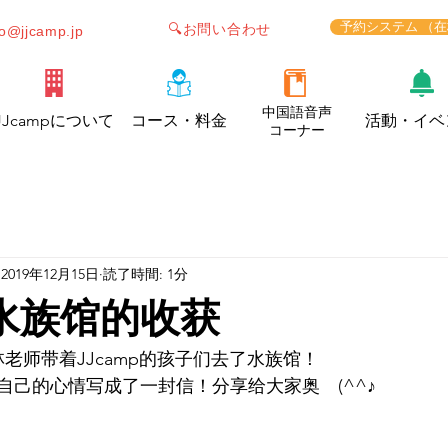
予約システム （
🔍お問い合わせ
fo@jjcamp.jp
中国語音声
JJcampについて
コース・料金
活動・イベ
コーナー
2019年12月15日
読了時間: 1分
号水族馆的收获
林老师带着JJcamp的孩子们去了水族馆！
自己的心情写成了一封信！分享给大家奥　(^^♪