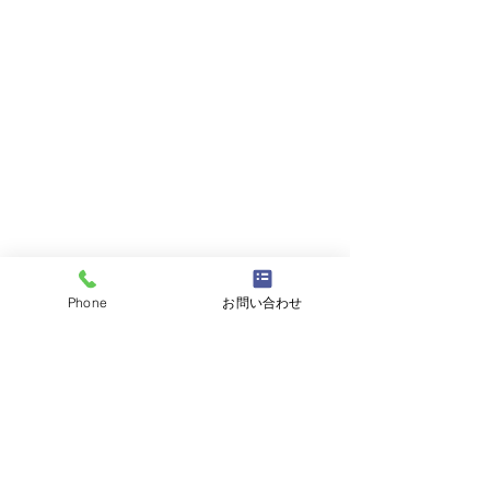
Phone
お問い合わせ
コメント
コメントを追加…
2023年福島県サマーキャ
毎日楽しく過ご