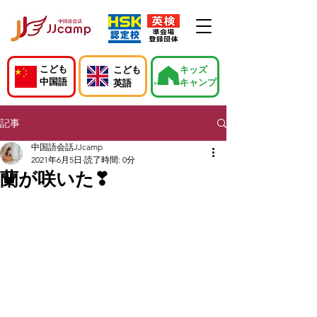
こども
こども
キッズ
中国語
キャンプ
英語
記事
中国語会話JJcamp
2021年6月5日
読了時間: 0分
蘭が咲いた❣