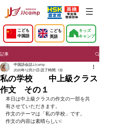
こども
こども
キッズ
中国語
キャンプ
英語
記事
中国語会話JJcamp
2020年12月21日
読了時間: 1分
私の学校 中上級クラス
作文 その１
本日は中上級クラスの作文の一部を共
有させていただきます。
作文のテーマは「私の学校」です。
作文の内容は素晴らしい❕