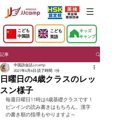
こども
こども
キッズ
中国語
キャンプ
英語
記事
中国語会話JJcamp
2021年6月6日
読了時間: 1分
日曜日の4歳クラスのレッ
スン様子
毎週日曜日11時は4歳基礎クラスです！
ピンインの読み書きはもちろん、漢字
の書き順の指導もやりますよ～