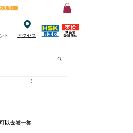
ログイン
在校生用）
アクセス
ント
可以去尝一尝。