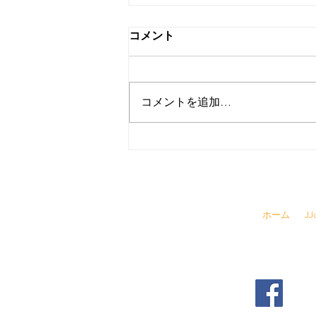
コメント
コメントを追加…
寒い日、火鍋へ行こう！
☎
03-6457-
ホーム
J
​▶ 採用情