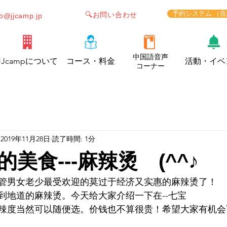
予約システム （
🔍お問い合わせ
fo@jjcamp.jp
中国語音声
JJcampについて
コース・料金
活動・イベ
コーナー
2019年11月28日
読了時間: 1分
美食---麻辣烫 (^^♪
管男女老少最受欢迎的莫过于经济又实惠的麻辣烫了！
到地道的麻辣烫。今天给大家介绍一下在--七宝
辣度当然可以随便选。价钱也不算很贵！希望大家有机会