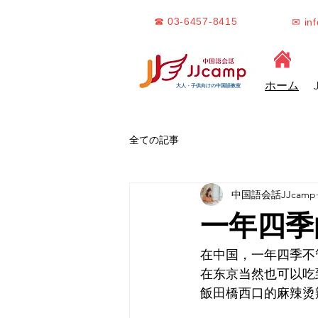
☎ 03-6457-8415
✉ in
ホーム
大人・子供向けの中国語教室
全ての記事
中国語会話JJcamp
一年四季的
在中国，一年四季不
在东京当然也可以吃
飯田橋西口的麻辣烫