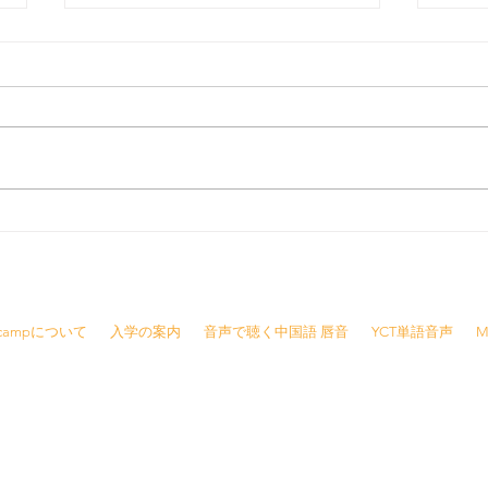
2023年福島県サマーキャンプ
毎日
大成功！！
ち
8415 /
info@jjcamp.jp
/ 〒160-0004 東京都新宿区四谷1-7 第三鹿倉ビル3階
Jcampについて
入学の案内
音声で聴く中国語 唇音
YCT単語音声
M
報
※ご予約の変更・キャンセルは前日の夜21時ま